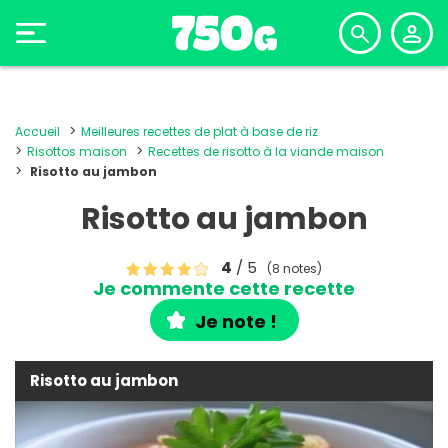
Accueil
Meilleures recettes de plat à base de riz
Risottos maison
Recettes de risotto à la viande maison
Risotto au jambon
Risotto au jambon
4
/ 5
(8 notes)
Je commente cette recette
Je note !
Risotto au jambon