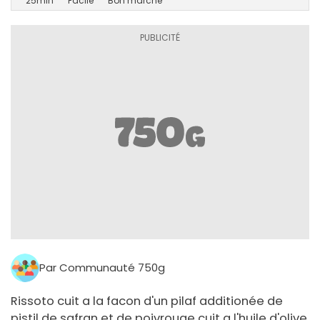
25min
Facile
Bon marché
Par Communauté 750g
Rissoto cuit a la facon d'un pilaf additionée de
pistil de safran et de poivrouge cuit a l'huile d'olive