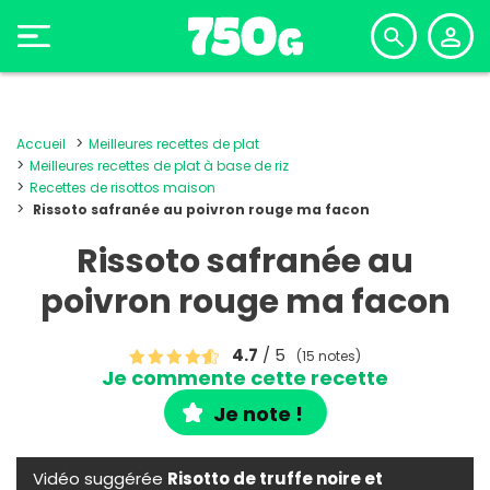
Accueil
Meilleures recettes de plat
Meilleures recettes de plat à base de riz
Recettes de risottos maison
Rissoto safranée au poivron rouge ma facon
Rissoto safranée au
poivron rouge ma facon
4.7
/ 5
(15 notes)
Je commente cette recette
Je note !
Vidéo suggérée
Risotto de truffe noire et