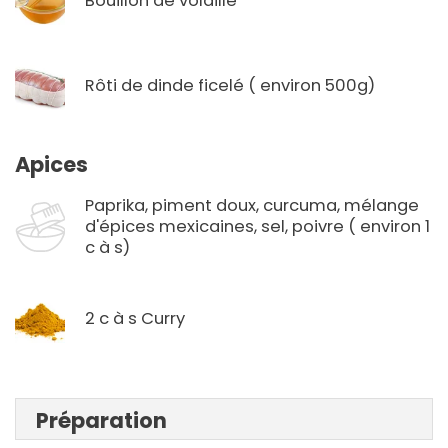
Bouillon de volaille
Rôti de dinde ficelé ( environ 500g)
Apices
Paprika, piment doux, curcuma, mélange
d'épices mexicaines, sel, poivre ( environ 1
c à s)
2 c à s Curry
Préparation