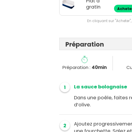
Plat à
gratin
Achete
En cliquant sur "Acheter",
Préparation
Préparation :
40min
Cu
La sauce bolognaise
1
Dans une poêle, faites re
d’olive.
Ajoutez progressivemen
2
une fourchette. Salez et