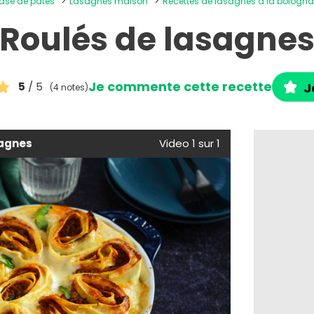
base de pâtes
Lasagnes maison
Recettes de lasagnes à la bologn
Roulés de lasagne
Je commente cette recette
5
/ 5
J
(4 notes)
sagnes
Video 1 sur 1