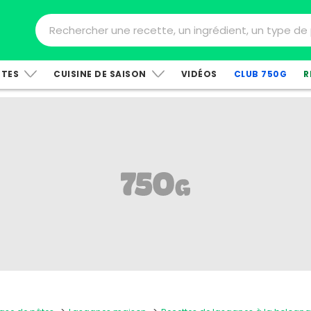
TTES
CUISINE DE SAISON
VIDÉOS
CLUB 750G
R