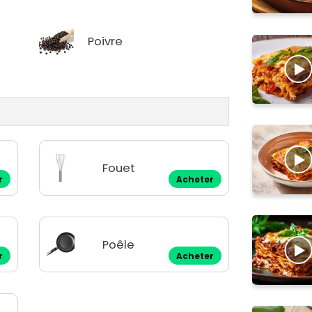
Poivre
Fouet
r
Acheter
Poêle
r
Acheter