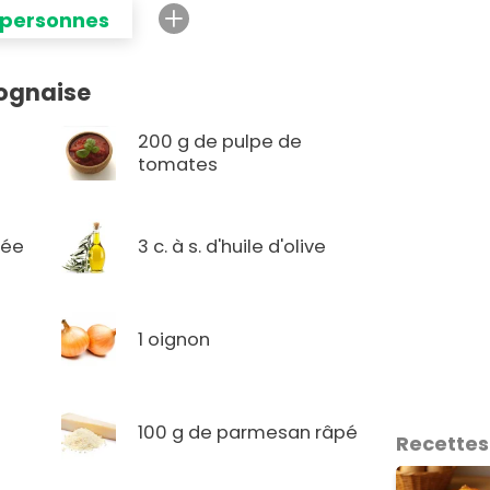
 personnes
lognaise
200 g de pulpe de
tomates
hée
3 c. à s. d'huile d'olive
1 oignon
100 g de parmesan râpé
Recettes