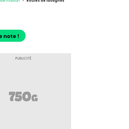
aise maison
Roulés de lasagnes
s
e note !