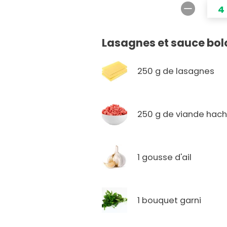
4
Lasagnes et sauce bo
250 g de lasagnes
250 g de viande hac
1 gousse d'ail
1 bouquet garni