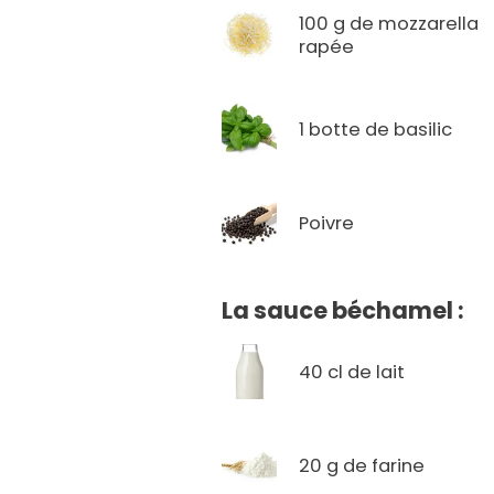
100 g de mozzarella
rapée
1 botte de basilic
Poivre
La sauce béchamel :
40 cl de lait
20 g de farine