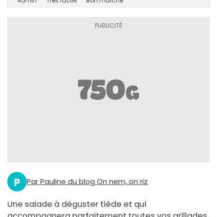
45min
Très facile
Bon marché
P
Par Pauline du blog On nem, on riz
Une salade à déguster tiède et qui
accompagnera parfaitement toutes vos grillades