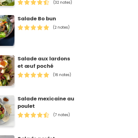
(32 notes)
Salade Bo bun
(2 notes)
Salade aux lardons
et œuf poché
(16 notes)
Salade mexicaine au
poulet
(7 notes)