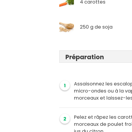
4 carottes
250 g de soja
Préparation
Assaisonnez les escalop
1
micro-ondes ou à la va
morceaux et laissez-les 
Pelez et râpez les carot
2
morceaux de poulet froids
jus du citron.