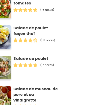
tomates
(16 notes)
Salade de poulet
façon thaï
(58 notes)
Salade au poulet
(17 notes)
Salade de museau de
porc et sa
vinaigrette