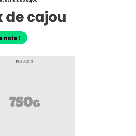
et et noix de cajou
x de cajou
e note !