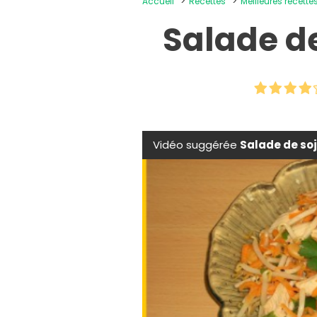
Accueil
Recettes
Meilleures recett
Salade de
Vidéo suggérée
Salade de so