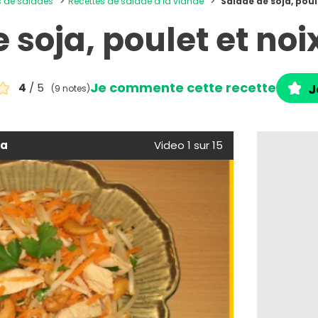
es de salades
Recettes de salade à la viande
Salade de soja, poul
 soja, poulet et noi
Je commente cette recette
4
/ 5
J
(9 notes)
ja
Video 1 sur 15