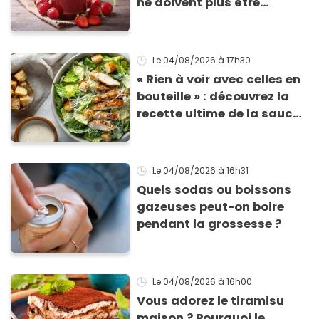
ne doivent plus être
consommés en raison d'un
risque de présence de
morceaux de verre
Le 04/08/2026
à 17h30
« Rien à voir avec celles en
bouteille » : découvrez la
recette ultime de la sauce
César par un chef étoilé
Le 04/08/2026
à 16h31
Quels sodas ou boissons
gazeuses peut-on boire
pendant la grossesse ?
Le 04/08/2026
à 16h00
Vous adorez le tiramisu
maison ? Pourquoi le