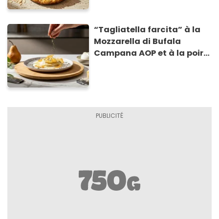
“Tagliatella farcita” à la
Mozzarella di Bufala
Campana AOP et à la poire
caramélisée, sur fondue et
tuiles croustillants de
Asiago AOP