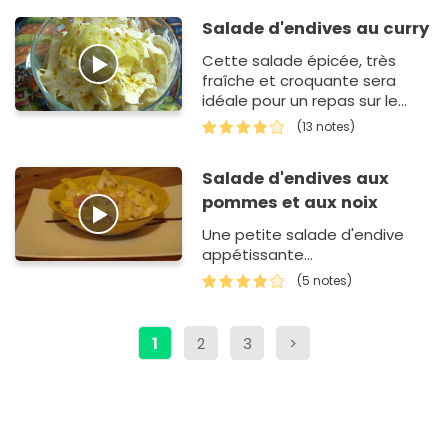
Salade d'endives au curry
Cette salade épicée, très
fraîche et croquante sera
idéale pour un repas sur le
pouce car elle se prépare en
(13 notes)
10 min chrono !
Salade d'endives aux
pommes et aux noix
Une petite salade d'endive
appétissante...
(5 notes)
1
2
3
>