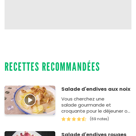
RECETTES RECOMMANDÉES
Salade d'endives aux noix
Vous cherchez une
salade gourmande et
croquante pour le déjeuner ou
bien le dîner ? Cette recette
(69 notes)
d'endives aux noix est
délicieuse ! Tout&…
Salade d'endives rouges