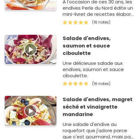
A l'occasion de ces 30 ans, les
endives Perle du Nord édite un
mini-livret de recettes élaboré
par les consommateurs.
(16 notes)
Salade d'endives,
saumon et sauce
ciboulette
Une délicieuse salade aux
endives, saumon et sauce
ciboulette.
(16 notes)
Salade d'endives, magret
séché et vinaigrette
mandarine
Une salade d'endive au
roquefort que j'adore parce
que c'est gourmand, mais pas