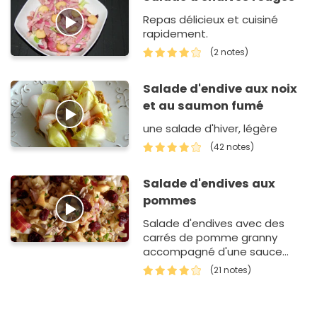
Repas délicieux et cuisiné
rapidement.
(2 notes)
Salade d'endive aux noix
et au saumon fumé
une salade d'hiver, légère
(42 notes)
Salade d'endives aux
pommes
Salade d'endives avec des
carrés de pomme granny
accompagné d'une sauce
vinaigrette maison
(21 notes)