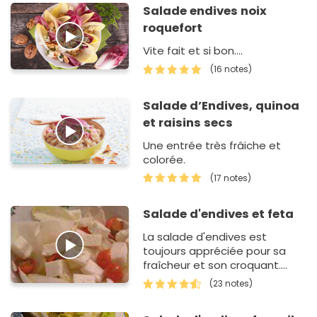
Salade endives noix
roquefort
Vite fait et si bon....
(16 notes)
Salade d’Endives, quinoa
et raisins secs
Une entrée très frâiche et
colorée.
(17 notes)
Salade d'endives et feta
La salade d'endives est
toujours appréciée pour sa
fraîcheur et son croquant.
Saviez-vous que la feta se
(23 notes)
marie à merveille avec ce l…