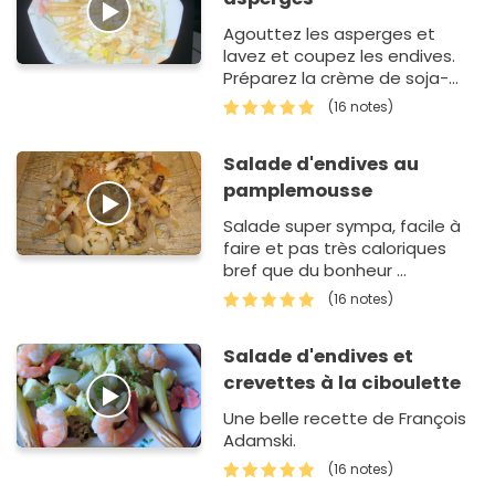
Agouttez les asperges et
lavez et coupez les endives.
Préparez la crème de soja-
curry. Mettre les crudités dans
(16 notes)
les assiettes et nappez de
crème de curry.
Salade d'endives au
pamplemousse
Salade super sympa, facile à
faire et pas très caloriques
bref que du bonheur ...
(16 notes)
Salade d'endives et
crevettes à la ciboulette
Une belle recette de François
Adamski.
(16 notes)