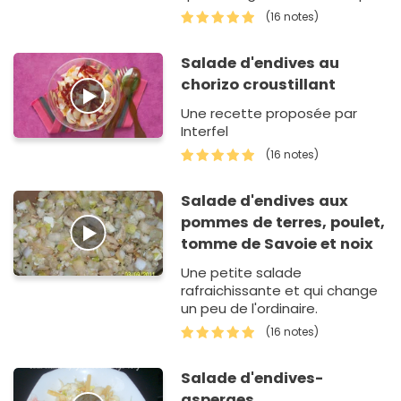
culpabilisant.Une recette
(16 notes)
proposée par Bikini du blog
'Bikini & gourmandise'.
Salade d'endives au
chorizo croustillant
Une recette proposée par
Interfel
(16 notes)
Salade d'endives aux
pommes de terres, poulet,
tomme de Savoie et noix
Une petite salade
rafraichissante et qui change
un peu de l'ordinaire.
(16 notes)
Salade d'endives-
asperges