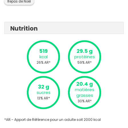
Repas de Noël
Nutrition
519
29.5 g
kcal
protéines
26% AR*
59% AR*
20.4 g
32 g
matières
sucres
grasses
13% AR*
30% AR*
*AR - Apport de Référence pour un adulte soit 2000 kcal