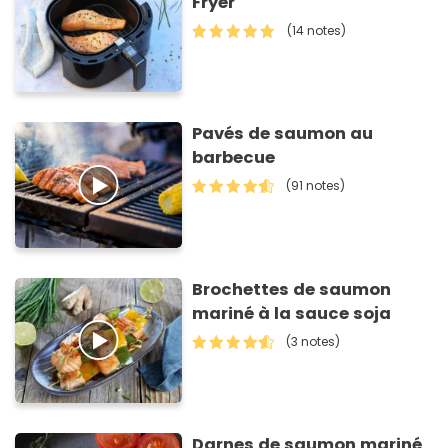
Fryer
(14 notes)
Pavés de saumon au
barbecue
(91 notes)
Brochettes de saumon
mariné à la sauce soja
(3 notes)
Darnes de saumon mariné