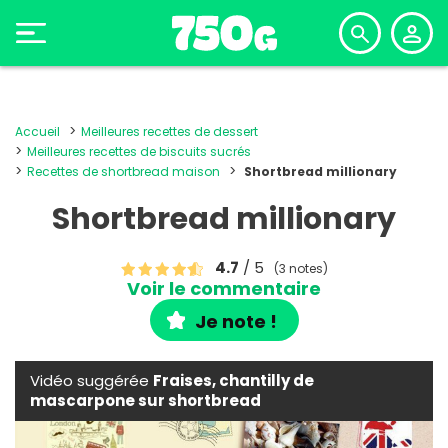
Accueil
Meilleures recettes de dessert
Meilleures recettes de biscuits sucrés
Recettes de shortbread maison
Shortbread millionary
Shortbread millionary
4.7
/ 5
(3 notes)
Voir le commentaire
Je note !
Vidéo suggérée
Fraises, chantilly de
mascarpone sur shortbread