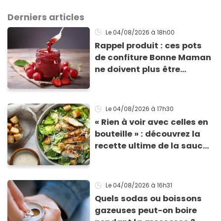
Derniers articles
Le 04/08/2026
à 18h00
Rappel produit : ces pots
de confiture Bonne Maman
ne doivent plus être
consommés en raison d'un
risque de présence de
morceaux de verre
Le 04/08/2026
à 17h30
« Rien à voir avec celles en
bouteille » : découvrez la
recette ultime de la sauce
César par un chef étoilé
Le 04/08/2026
à 16h31
Quels sodas ou boissons
gazeuses peut-on boire