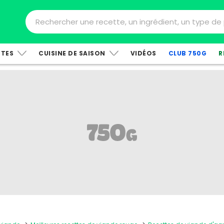
TTES
CUISINE DE SAISON
VIDÉOS
CLUB 750G
R