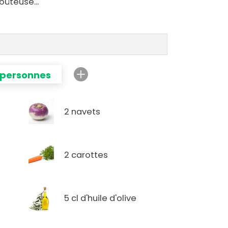
oûteuse...
 personnes
2 navets
2 carottes
5 cl d'huile d'olive