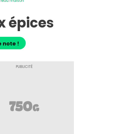
gneau maison
x épices
 note !