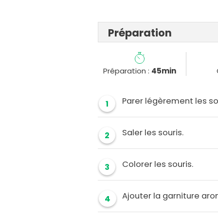
Préparation
Préparation :
45min
Parer légèrement les so
1
Saler les souris.
2
Colorer les souris.
3
Ajouter la garniture aro
4