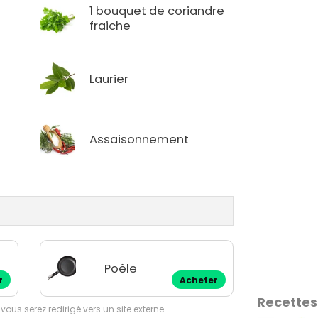
1 bouquet de coriandre
fraiche
Laurier
Assaisonnement
Poêle
r
Acheter
Recettes
 vous serez redirigé vers un site externe.