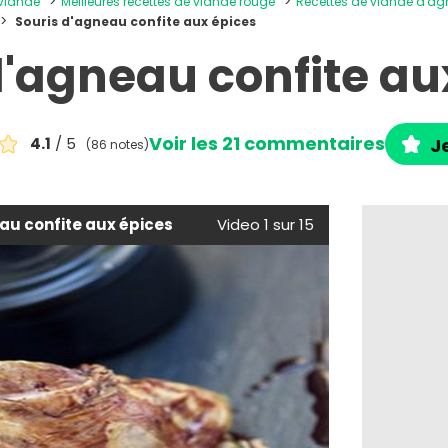
 viande
Meilleures recettes de viande rouge
Recettes de viande d'a
Souris d'agneau confite aux épices
d'agneau confite au
Voir les 21 commentaires
4.1
/ 5
Je
(86 notes)
au confite aux épices
Video 1 sur 15