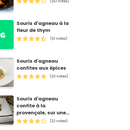
(251 notes)
Souris d'agneau à la
fleur de thym
(10 notes)
Souris d'agneau
confites aux épices
(20 notes)
Souris d'agneau
confite à la
provençale, sur une
tarte fine de légumes
(22 notes)
au pistou