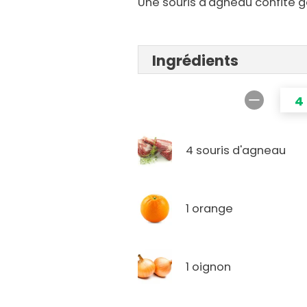
Une souris d'agneau confite g
Ingrédients
4
4 souris d'agneau
1 orange
1 oignon