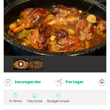
Partager
Sauvegarder
7h 15min
Très facile
Budget moyen