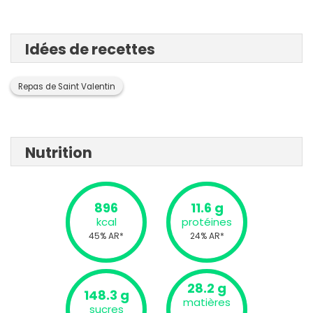
Idées de recettes
Repas de Saint Valentin
Nutrition
896
11.6 g
kcal
protéines
45% AR*
24% AR*
28.2 g
148.3 g
matières
sucres