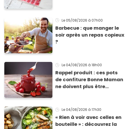
experte prouve le contraire
Le 05/08/2026
à 07h00
Barbecue : que manger le
soir après un repas copieux
?
Le 04/08/2026
à 18h00
Rappel produit : ces pots
de confiture Bonne Maman
ne doivent plus être
consommés en raison d'un
risque de présence de
morceaux de verre
Le 04/08/2026
à 17h30
« Rien à voir avec celles en
bouteille » : découvrez la