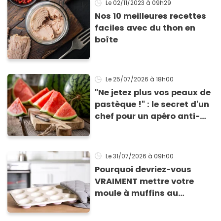
Le 02/11/2023
à 09h29
Nos 10 meilleures recettes
faciles avec du thon en
boîte
Le 25/07/2026
à 18h00
"Ne jetez plus vos peaux de
pastèque !" : le secret d'un
chef pour un apéro anti-
gaspi prêt en 10 minutes
Le 31/07/2026
à 09h00
Pourquoi devriez-vous
VRAIMENT mettre votre
moule à muffins au
congélateur ? Cette astuce
va sauver vos apéros d’été