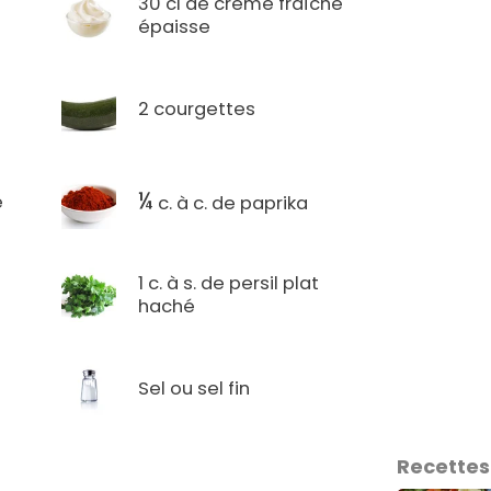
30 cl de crème fraîche
o
épaisse
2 courgettes
¼
e
c. à c. de paprika
1 c. à s. de persil plat
haché
Sel ou sel fin
Recettes