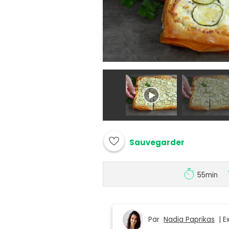
Sauvegarder
55min
Par
Nadia Paprikas
| Ex