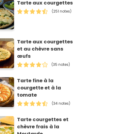
Tarte aux courgettes
(251 notes)
Tarte aux courgettes
et au chèvre sans
œufs
(35 notes)
Tarte fine à la
courgette et à la
tomate
(34 notes)
Tarte courgettes et
chèvre frais à la
Moutarde