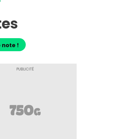
n
tes
 note !