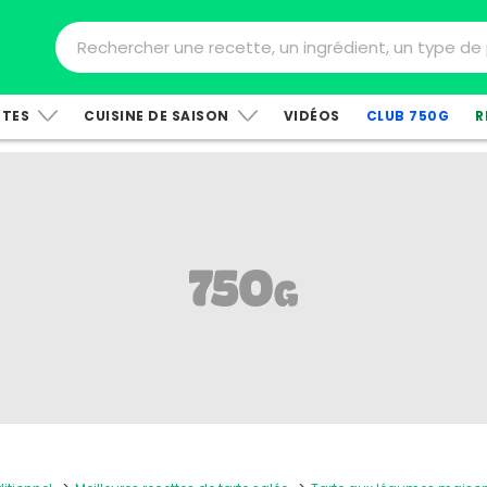
TTES
CUISINE DE SAISON
VIDÉOS
CLUB 750G
R