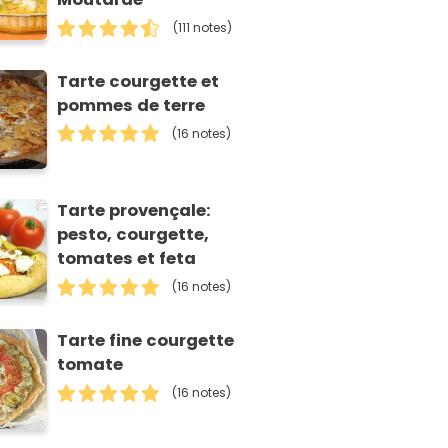
(111 notes)
Tarte courgette et
pommes de terre
(16 notes)
Tarte provençale:
pesto, courgette,
tomates et feta
(16 notes)
Tarte fine courgette
tomate
(16 notes)