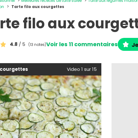
ditionnel
Meilleures recettes de tarte salée
Tarte aux légumes maiso
son
Tarte filo aux courgettes
rte filo aux courget
Voir les 11 commentaires
4.8
/ 5
Je
(13 notes)
x courgettes
Video 1 sur 15