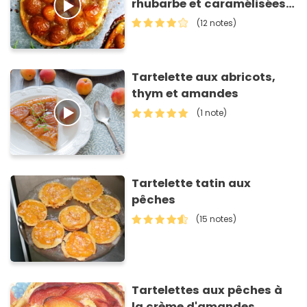
rhubarbe et caramélisées
au miel de romarin
(12 notes)
Tartelette aux abricots,
thym et amandes
(1 note)
Tartelette tatin aux
pêches
(15 notes)
Tartelettes aux pêches à
la crème d'amandes