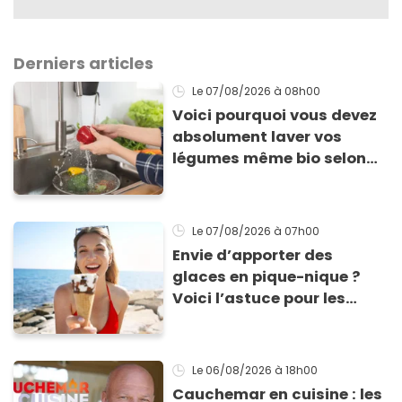
Derniers articles
Le 07/08/2026
à 08h00
Voici pourquoi vous devez
absolument laver vos
légumes même bio selon
cette experte en hygiène
Le 07/08/2026
à 07h00
Envie d’apporter des
glaces en pique-nique ?
Voici l’astuce pour les
transporter facilement et
les conserver sans qu’elles
ne fondent !
Le 06/08/2026
à 18h00
Cauchemar en cuisine : les