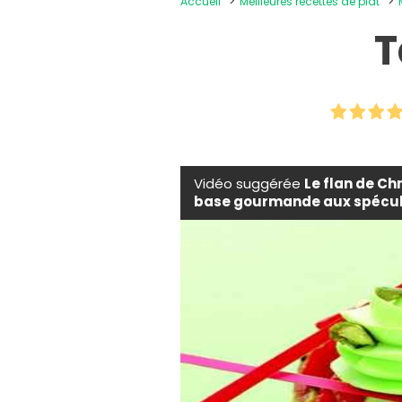
Accueil
Meilleures recettes de plat
T
Vidéo suggérée
Le flan de Ch
base gourmande aux spécu