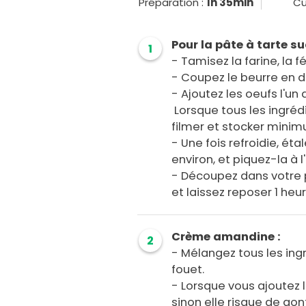
Préparation :
1h 35min
Cu
Pour la pâte à tarte su
1
- Tamisez la farine, la f
- Coupez le beurre en dé
- Ajoutez les oeufs l'un 
Lorsque tous les ingréd
filmer et stocker minimu
- Une fois refroidie, ét
environ, et piquez-la à l
- Découpez dans votre 
et laissez reposer 1 heu
Crème amandine :
2
- Mélangez tous les in
fouet.
- Lorsque vous ajoutez 
sinon elle risque de gon