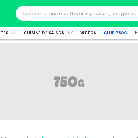
TTES
CUISINE DE SAISON
VIDÉOS
CLUB 750G
R