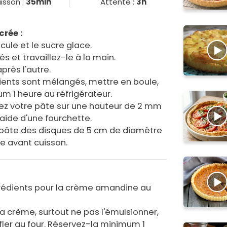
isson :
35min
Attente :
3h
crée :
écule et le sucre glace.
s et travaillez-le à la main.
après l'autre.
ients sont mélangés, mettre en boule,
m 1 heure au réfrigérateur.
alez votre pâte sur une hauteur de 2 mm
'aide d'une fourchette.
pâte des disques de 5 cm de diamètre
re avant cuisson.
grédients pour la crème amandine au
la crème, surtout ne pas l'émulsionner,
fler au four. Réservez-la minimum 1