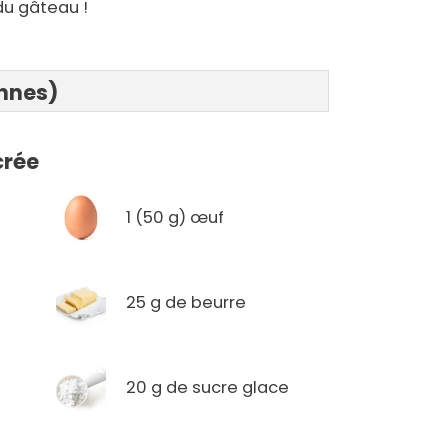
du gâteau !
onnes)
crée
1 (50 g) œuf
25 g de beurre
20 g de sucre glace