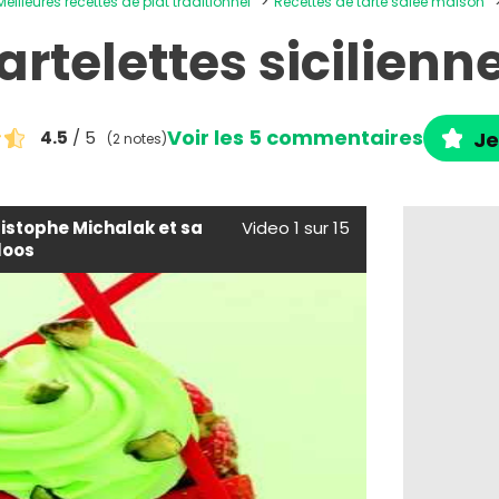
Meilleures recettes de plat traditionnel
Recettes de tarte salée maison
artelettes sicilienn
Voir les 5 commentaires
4.5
/ 5
Je
(2 notes)
ristophe Michalak et sa
Video 1 sur 15
loos