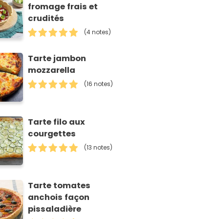
fromage frais et
crudités
(4 notes)
Tarte jambon
mozzarella
(16 notes)
Tarte filo aux
courgettes
(13 notes)
Tarte tomates
anchois façon
pissaladière