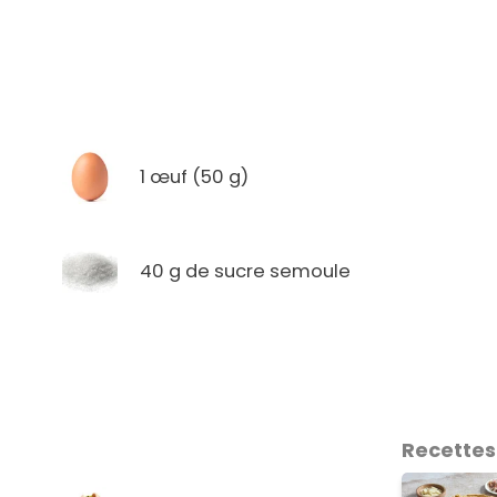
1 œuf (50 g)
40 g de sucre semoule
Recettes