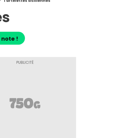
Tartelettes siciliennes
es
 note !