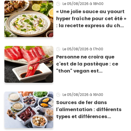
Le 05/08/2026
à 18h00
« Une jolie sauce au yaourt
hyper fraîche pour cet été »
: la recette express du chef
Éric Frechon pour
accompagner vos
grillades
Le 05/08/2026
à 17h00
Personne ne croira que
c'est de la pastèque : ce
"thon" vegan est
totalement bluffant
Le 05/08/2026
à 16h30
Sources de fer dans
l'alimentation : différents
types et différences
d'absorption par le corps