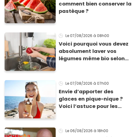
comment bien conserver la
pastèque ?
Le 07/08/2026
à 08h00
Voici pourquoi vous devez
absolument laver vos
légumes même bio selon
cette experte en hygiène
Le 07/08/2026
à 07h00
Envie d’apporter des
glaces en pique-nique ?
Voici l’astuce pour les
transporter facilement et
les conserver sans qu’elles
ne fondent !
Le 06/08/2026
à 18h00