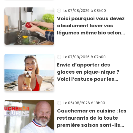
Le 07/08/2026
à 08h00
Voici pourquoi vous devez
absolument laver vos
légumes même bio selon
cette experte en hygiène
Le 07/08/2026
à 07h00
Envie d’apporter des
glaces en pique-nique ?
Voici l’astuce pour les
transporter facilement et
les conserver sans qu’elles
ne fondent !
Le 06/08/2026
à 18h00
Cauchemar en cuisine : les
restaurants de la toute
première saison sont-ils
encore ouverts ?