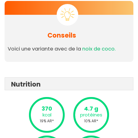
Conseils
Voici une variante avec de la
noix de coco.
Nutrition
370
4.7 g
kcal
protéines
19% AR*
10% AR*