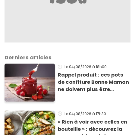
Derniers articles
Le 04/08/2026
à 18h00
Rappel produit : ces pots
de confiture Bonne Maman
ne doivent plus être
consommés en raison d'un
risque de présence de
morceaux de verre
Le 04/08/2026
à 17h30
« Rien à voir avec celles en
bouteille » : découvrez la