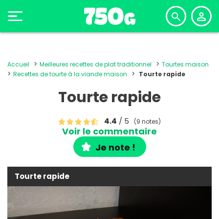
Accueil
Meilleures recettes de plat traditionnel
Tourtes maison
Recettes de tourte à la viande maison
Tourte rapide
Tourte rapide
4.4
/ 5
(9 notes)
Voir le commentaire
Je note !
Tourte rapide