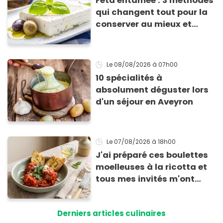
Feta entamée : 3 méthodes
qui changent tout pour la
conserver au mieux et
qu’elle ne devienne pas
sèche !
Le 08/08/2026
à 07h00
10 spécialités à
absolument déguster lors
d'un séjour en Aveyron
Le 07/08/2026
à 18h00
J'ai préparé ces boulettes
moelleuses à la ricotta et
tous mes invités m'ont
supplié d'avoir la recette !
Derniers articles culinaires