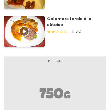
Calamars farcis à la
sétoise
(1 note)