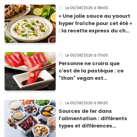
Le 05/08/2026
à 18h00
« Une jolie sauce au yaourt
hyper fraîche pour cet été »
: la recette express du chef
Éric Frechon pour
accompagner vos
grillades
Le 05/08/2026
à 17h00
Personne ne croira que
c'est de la pastèque : ce
"thon" vegan est
totalement bluffant
Le 05/08/2026
à 16h30
Sources de fer dans
l'alimentation : différents
types et différences
d'absorption par le corps