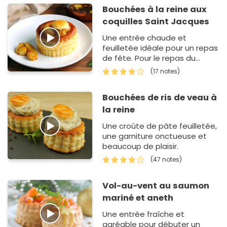
Bouchées à la reine aux
coquilles Saint Jacques
Une entrée chaude et
feuilletée idéale pour un repas
de fête. Pour le repas du
réveillon de Noël ou pour le
(17 notes)
nouvel an, c'est…
Bouchées de ris de veau à
la reine
Une croûte de pâte feuilletée,
une garniture onctueuse et
beaucoup de plaisir.
(47 notes)
Vol-au-vent au saumon
mariné et aneth
Une entrée fraîche et
agréable pour débuter un