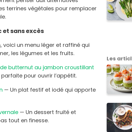
ment penser aux alternatives
es terrines végétales pour remplacer
le.
c et sans excès
, voici un menu léger et raffiné qui
er, les légumes et les fruits.
Les articl
 de butternut au jambon croustillant
arfaite pour ouvrir l’appétit.
n
— Un plat festif et iodé qui apporte
ivernale
— Un dessert fruité et
as tout en finesse.