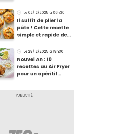
Le 02/12/2025
à 06h30
Il suffit de plier la
pâte ! Cette recette
simple et rapide de
feuilletés va vous
sauver pour l’apéritif
Le 29/12/2025
à 19h30
de Noël
Nouvel An : 10
recettes au Air Fryer
pour un apéritif
dînatoire