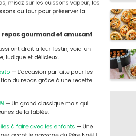
as, misez sur les cuissons vapeur, les
issons au four pour préserver la
un repas gourmand et amusant
si ont droit à leur festin, voici un
 ludique et délicieux.
pesto
— L’occasion parfaite pour les
ration du repas grâce à une recette
ël
— Un grand classique mais qui
eunes de la tablée.
iles à faire avec les enfants
— Une
ger avant le passage du Père Noël !