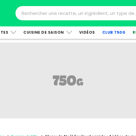
TTES
CUISINE DE SAISON
VIDÉOS
CLUB 750G
R