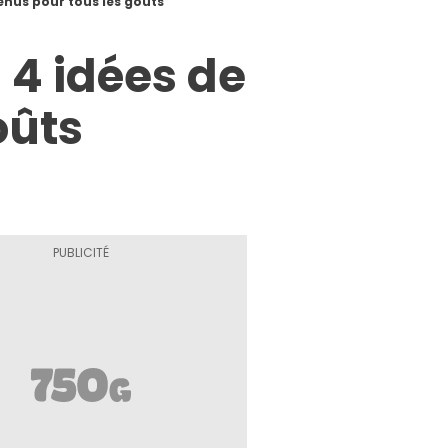
menus pour tous les goûts
 4 idées de
oûts