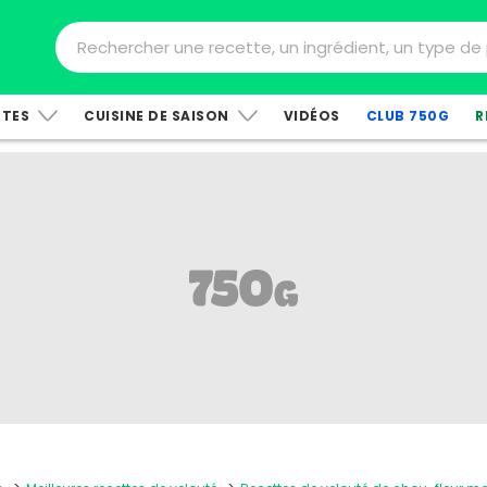
TTES
CUISINE DE SAISON
VIDÉOS
CLUB 750G
R