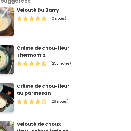
 suggérées
Velouté Du Barry
(6 notes)
Crème de chou-fleur
Thermomix
(250 notes)
Crème de chou-fleur
au parmesan
(28 notes)
Velouté de choux