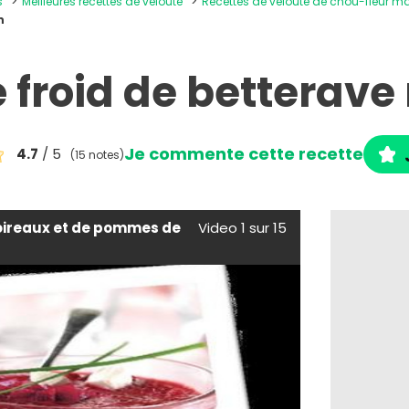
s
Meilleures recettes de velouté
Recettes de velouté de chou-fleur m
n
 froid de betterav
Je commente cette recette
4.7
/ 5
(15 notes)
oireaux et de pommes de
Video 1 sur 15