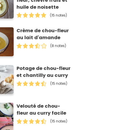
fleur, chèvre frais et
huile de noisette
(15 notes)
Crème de chou-fleur
au lait d'amande
(8 notes)
Potage de chou-fleur
et chantilly au curry
(15 notes)
Velouté de chou-
fleur au curry facile
(15 notes)