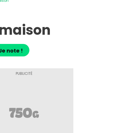
aison
e maison
Je note !