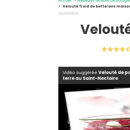
Accueil
Meilleures recettes de potage
Velouté froid de betterave maiso
Sponsorisé
Velouté
Vidéo suggérée
Velouté de p
terre au Saint-Nectaire