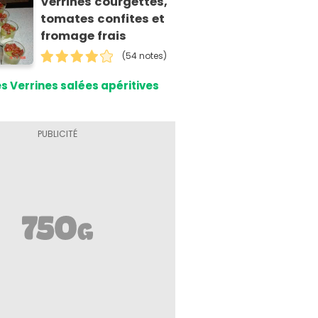
Verrines courgettes,
tomates confites et
fromage frais
(54 notes)
s Verrines salées apéritives