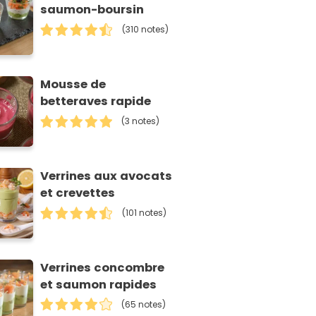
saumon-boursin
(310 notes)
Mousse de
betteraves rapide
(3 notes)
Verrines aux avocats
et crevettes
(101 notes)
Verrines concombre
et saumon rapides
(65 notes)