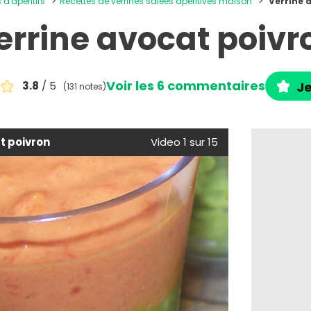
 d'apéritifs
Recettes de verrines salées apéritives maison
Verrine 
errine avocat poivr
Voir les 6 commentaires
3.8
/ 5
Je
(131 notes)
t poivron
Video 1 sur 15