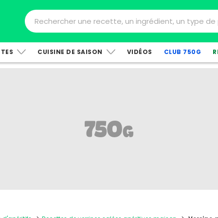
TTES
CUISINE DE SAISON
VIDÉOS
CLUB 750G
R