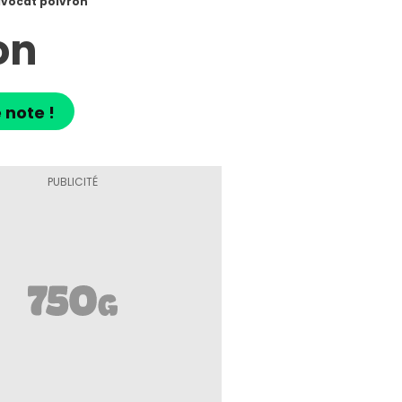
avocat poivron
on
 note !