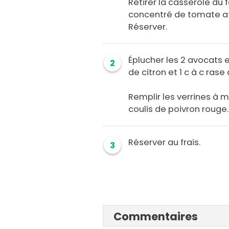
Retirer la casserole du f
concentré de tomate afi
Réserver.
Éplucher les 2 avocats e
2
de citron et 1 c à c ras
Remplir les verrines à m
coulis de poivron rouge.
Réserver au frais.
3
Commentaires