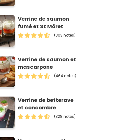
Verrine de saumon
fumé et St Môret
(303 notes)
Verrine de saumon et
mascarpone
(464 notes)
Verrine de betterave
et concombre
(328 notes)