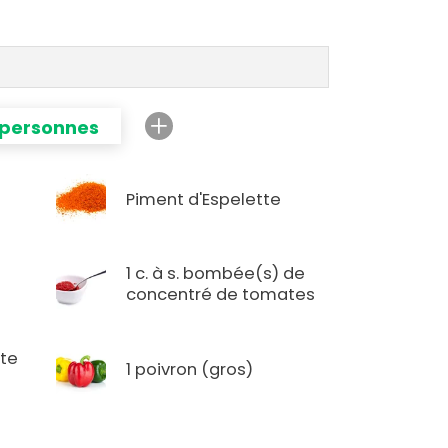
 personnes
Piment d'Espelette
1 c. à s. bombée(s) de
concentré de tomates
tte
1 poivron (gros)