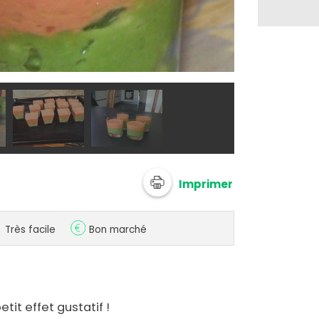
@ sandriH7H
Imprimer
Très facile
Bon marché
petit effet gustatif !