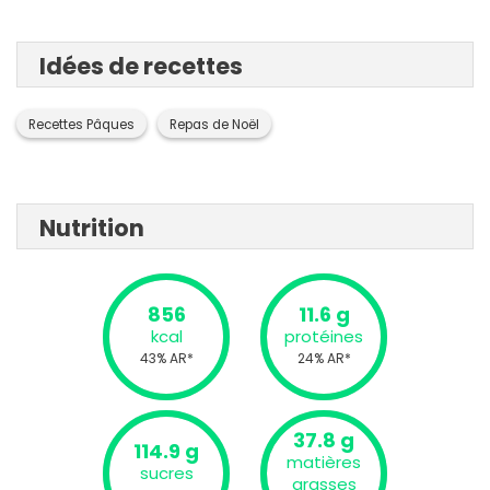
Idées de recettes
Recettes Pâques
Repas de Noël
Nutrition
856
11.6 g
kcal
protéines
43% AR*
24% AR*
37.8 g
114.9 g
matières
sucres
grasses