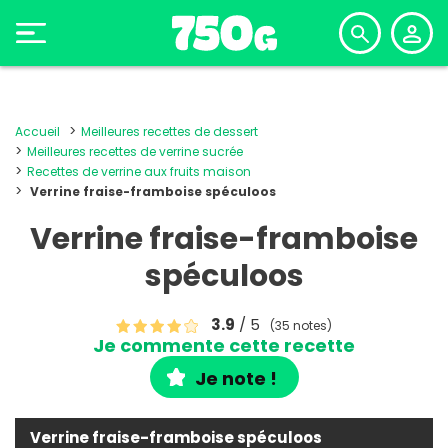
Accueil
Meilleures recettes de dessert
Meilleures recettes de verrine sucrée
Recettes de verrine aux fruits maison
Verrine fraise-framboise spéculoos
Verrine fraise-framboise
spéculoos
3.9
/ 5
(35 notes)
Je commente cette recette
Je note !
Verrine fraise-framboise spéculoos