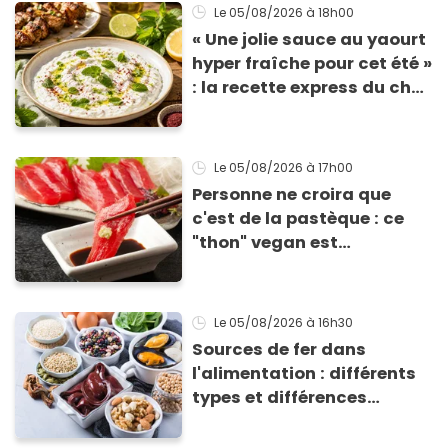
Le 05/08/2026
à 18h00
« Une jolie sauce au yaourt
hyper fraîche pour cet été »
: la recette express du chef
Éric Frechon pour
accompagner vos
grillades
Le 05/08/2026
à 17h00
Personne ne croira que
c'est de la pastèque : ce
"thon" vegan est
totalement bluffant
Le 05/08/2026
à 16h30
Sources de fer dans
l'alimentation : différents
types et différences
d'absorption par le corps