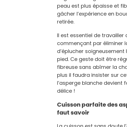
peau est plus épaisse et fi
gâcher l’expérience en bouc
retirée.
Il est essentiel de travaille
commençant par éliminer la b
d’éplucher soigneusement la
pied. Ce geste doit être régu
fibreuse sans abîmer la chai
plus il faudra insister sur c
l’asperge blanche devient 
délice !
Cuisson parfaite des asp
faut savoir
La cuisson est sans doute l