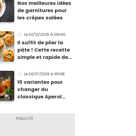
Nos meilleures idées
de garnitures pour
les crêpes salées
Le 02/12/2025
à 06h30
Il suffit de plier la
pâte ! Cette recette
simple et rapide de
feuilletés va vous
sauver pour l’apéritif
Le 24/07/2019
à 10h38
de Noël
10 variantes pour
changer du
classique Aperol
Spritz