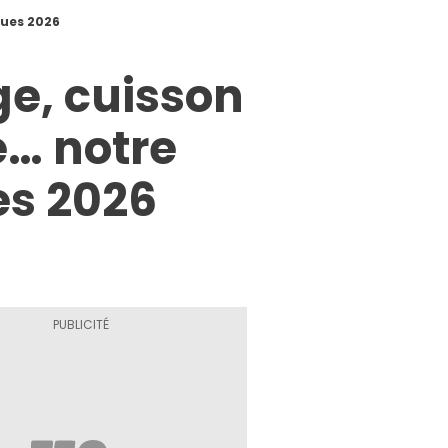
ques 2026
e, cuisson
e… notre
es 2026