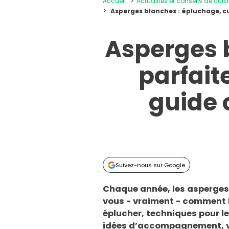
Accueil
Actualités et conseils de cuis
Asperges blanches : épluchage, c
Asperges 
parfait
guide 
Suivez-nous sur Google
Chaque année, les asperges 
vous - vraiment - comment le
éplucher, techniques pour le
idées d’accompagnement, vo