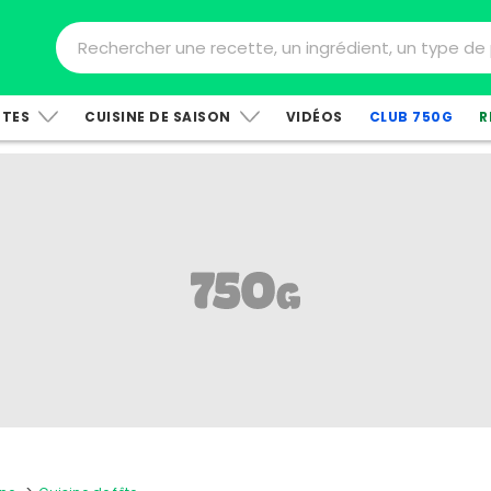
TTES
CUISINE DE SAISON
VIDÉOS
CLUB 750G
R