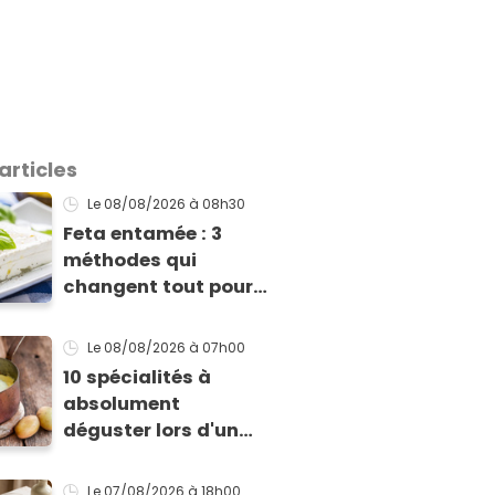
articles
Le 08/08/2026
à 08h30
Feta entamée : 3
méthodes qui
changent tout pour
la conserver au
mieux et qu’elle ne
Le 08/08/2026
à 07h00
devienne pas sèche !
10 spécialités à
absolument
déguster lors d'un
séjour en Aveyron
Le 07/08/2026
à 18h00