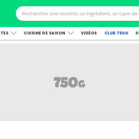
TTES
CUISINE DE SAISON
VIDÉOS
CLUB 750G
R