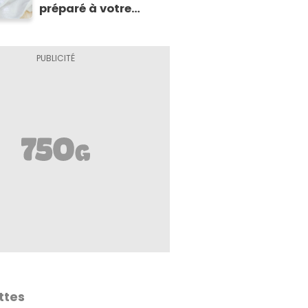
préparé à votre
enfant s'il présente
cette allergie
ttes