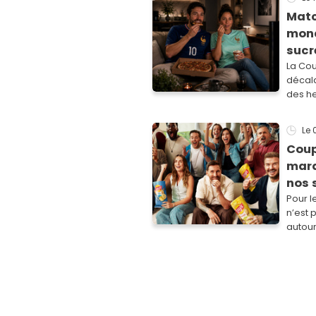
Matc
mond
sucr
La Co
décala
des he
mange
Le
Coup
marq
nos 
Pour l
n’est 
autou