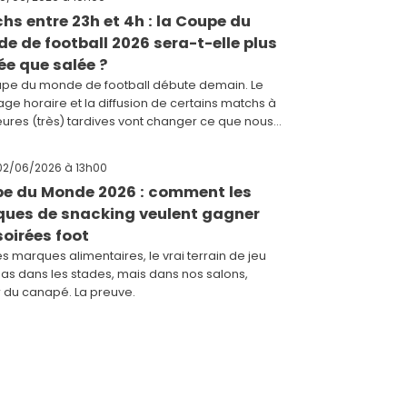
hs entre 23h et 4h : la Coupe du
e de football 2026 sera-t-elle plus
ée que salée ?
upe du monde de football débute demain. Le
ge horaire et la diffusion de certains matchs à
ures (très) tardives vont changer ce que nous
ons devant l1
 02/06/2026
à 13h00
e du Monde 2026 : comment les
ues de snacking veulent gagner
soirées foot
es marques alimentaires, le vrai terrain de jeu
pas dans les stades, mais dans nos salons,
r du canapé. La preuve.