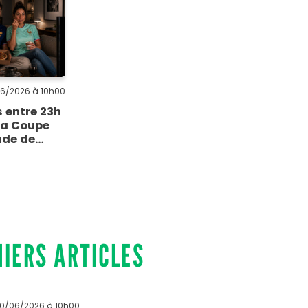
06/2026
à 10h00
 entre 23h
 la Coupe
de de
l 2026
elle plus
 que salée
NIERS ARTICLES
 10/06/2026
à 10h00