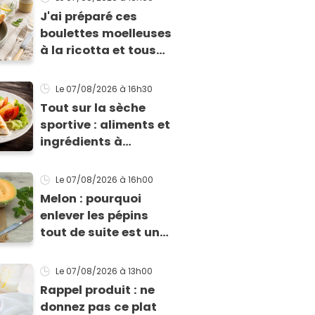
J'ai préparé ces
boulettes moelleuses
à la ricotta et tous
mes invités m'ont
supplié d'avoir la
Le 07/08/2026
à 16h30
recette !
Tout sur la sèche
sportive : aliments et
ingrédients à
privilégier pour une
sèche efficace
Le 07/08/2026
à 16h00
Melon : pourquoi
enlever les pépins
tout de suite est une
grosse erreur
Le 07/08/2026
à 13h00
Rappel produit : ne
donnez pas ce plat