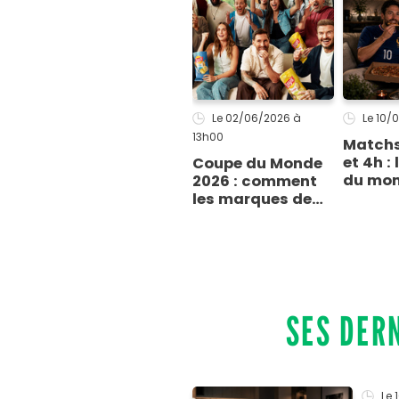
Le 02/06/2026
à
Le 10/
13h00
Matchs
et 4h :
Coupe du Monde
du mon
2026 : comment
footbal
les marques de
sera-t-
snacking veulent
sucrée
gagner nos
?
soirées foot
SES DER
Le