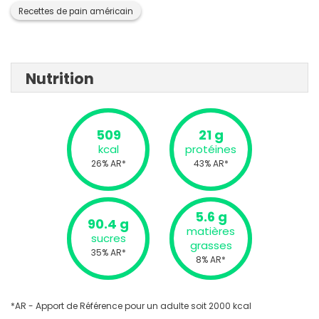
Recettes de pain américain
Nutrition
509
21 g
kcal
protéines
26% AR*
43% AR*
5.6 g
90.4 g
matières
sucres
grasses
35% AR*
8% AR*
*AR - Apport de Référence pour un adulte soit 2000 kcal