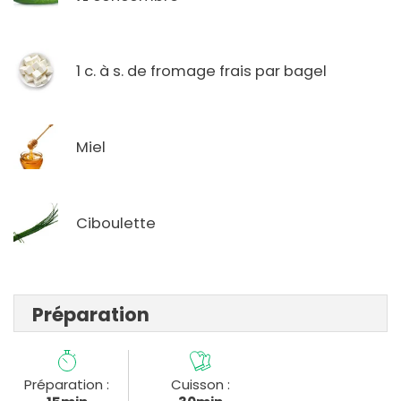
1 c. à s. de fromage frais par bagel
Miel
Ciboulette
Préparation
Préparation :
Cuisson :