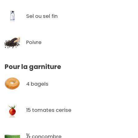
Sel ou sel fin
Poivre
Pour la garniture
4 bagels
15 tomates cerise
½
concombre