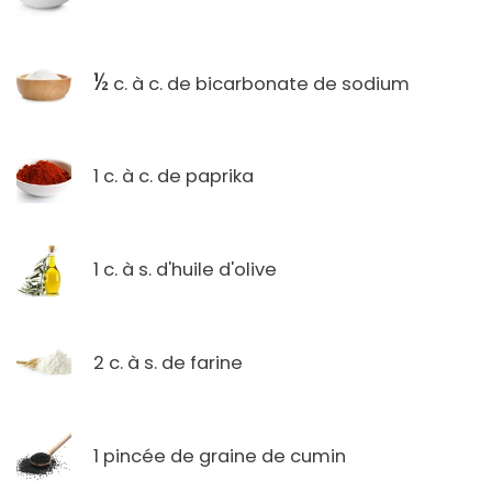
½
c. à c. de bicarbonate de sodium
1 c. à c. de paprika
1 c. à s. d'huile d'olive
2 c. à s. de farine
1 pincée de graine de cumin