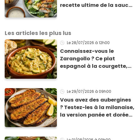
recette ultime de la sauce
César par un chef étoilé
Les articles les plus lus
Le 28/07/2026
à 12h00
Connaissez-vous le
Zarangollo ? Ce plat
espagnol à la courgette,
prêt en 15 min pour moins
de 3 € !
Le 29/07/2026
à 09h00
Vous avez des aubergines
? Testez-les à la milanaise,
la version panée et dorée
qui change du gratin
classique
Le 01/08/2026
à 09h00