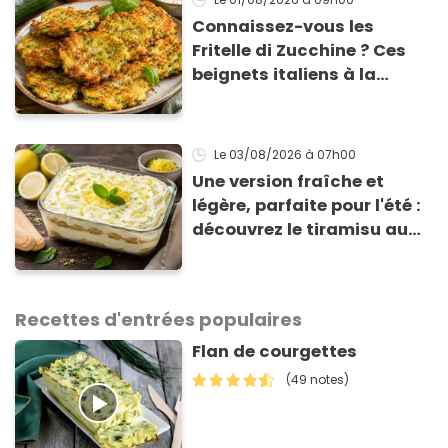
Connaissez-vous les
Fritelle di Zucchine ? Ces
beignets italiens à la
courgette prêts en 10 min
sont un pur délice !
Le 03/08/2026
à 07h00
Une version fraîche et
légère, parfaite pour l'été :
découvrez le tiramisu au
citron de Viviana, la
gagnante de Top Chef !
Recettes d'entrées populaires
Flan de courgettes
(49 notes)