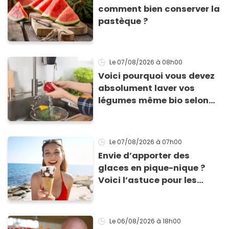
comment bien conserver la
pastèque ?
Le 07/08/2026
à 08h00
Voici pourquoi vous devez
absolument laver vos
légumes même bio selon
cette experte en hygiène
Le 07/08/2026
à 07h00
Envie d’apporter des
glaces en pique-nique ?
Voici l’astuce pour les
transporter facilement et
les conserver sans qu’elles
ne fondent !
Le 06/08/2026
à 18h00