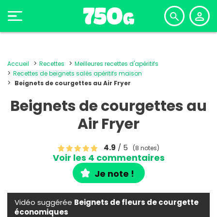
Accueil
Recettes
Meilleures recettes d'apéritifs
Recettes de beignets salés apéritifs maison
Beignets de courgettes au Air Fryer
Beignets de courgettes au
Air Fryer
4.9
/ 5
(8 notes)
Voir les 4 commentaires
Je note !
Vidéo suggérée
Beignets de fleurs de courgette
économiques