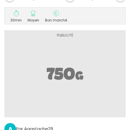
30min
Moyen
Bon marché
A
Par Agastache29