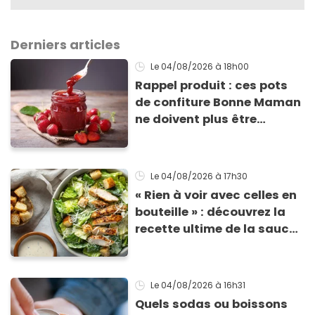
Derniers articles
Le 04/08/2026
à 18h00
Rappel produit : ces pots
de confiture Bonne Maman
ne doivent plus être
consommés en raison d'un
risque de présence de
morceaux de verre
Le 04/08/2026
à 17h30
« Rien à voir avec celles en
bouteille » : découvrez la
recette ultime de la sauce
César par un chef étoilé
Le 04/08/2026
à 16h31
Quels sodas ou boissons