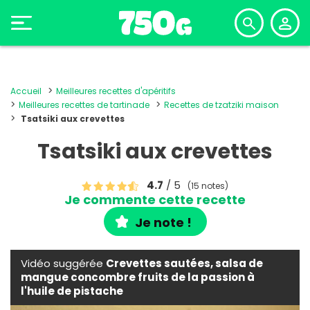
Accueil
Meilleures recettes d'apéritifs
Meilleures recettes de tartinade
Recettes de tzatziki maison
Tsatsiki aux crevettes
Tsatsiki aux crevettes
4.7
/ 5
(15 notes)
Je commente cette recette
Je note !
Vidéo suggérée
Crevettes sautées, salsa de
mangue concombre fruits de la passion à
l'huile de pistache