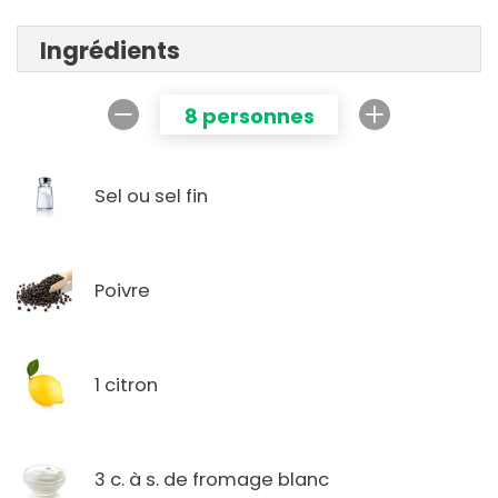
Ingrédients
8 personnes
Sel ou sel fin
Poivre
1 citron
3 c. à s. de fromage blanc