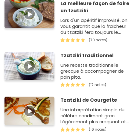
La meilleure façon de faire
un tzatziki
Lors d'un apéritif improvisé, on
vous garantit que la fraicheur
du tzatziki fera toujours le
bonheur de vos invités. De fait,
(70 notes)
cette sp&eac…
Tzatziki traditionnel
Une recette traditionnelle
grecque à accompagner de
pain pita.
(17 notes)
Tzatziki de Courgette
Une interprétation simple du
célèbre condiment grec ...
Légèrement plus croquant et
plus léger en bouche ...
(16 notes)