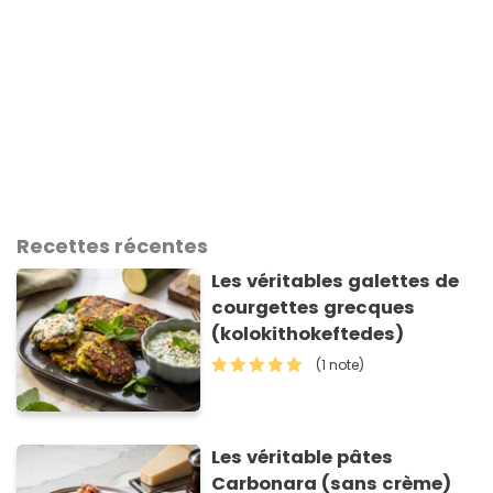
maximum de recettes sur
voyage.fr et tentez…
Recettes récentes
Les véritables galettes de
courgettes grecques
(kolokithokeftedes)
(1 note)
Les véritable pâtes
Carbonara (sans crème)