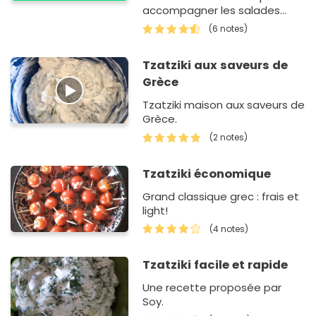
accompagner les salades
mais aussi en entrée.
(6 notes)
Tzatziki aux saveurs de
Grèce
Tzatziki maison aux saveurs de
Grèce.
(2 notes)
Tzatziki économique
Grand classique grec : frais et
light!
(4 notes)
Tzatziki facile et rapide
Une recette proposée par
Soy.