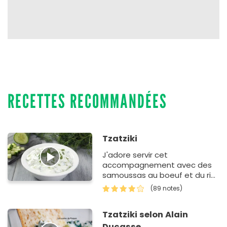
RECETTES RECOMMANDÉES
Tzatziki
J'adore servir cet
accompagnement avec des
samoussas au boeuf et du riz.
Le tzaziki apaise le feu des
(89 notes)
épices.
Tzatziki selon Alain
Ducasse