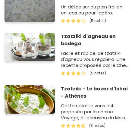
Un délice sur du pain frai en
en-cas ou pour l'apéro.
(5 notes)
Tzatziki d'agneau en
bodega
Facile et rapide, ce tzatziki
d'agneau vous régalera !Une
recette proposée par le Chef
Paul Blouet.
(5 notes)
Tzatziki - Le bazar d'Ishaï
- Athènes
Cette recette vous est
proposée par la chaine
Voyage, à l'occasion du Mois
des Saveurs en Décembre.
(3 notes)
Vous aussi postez un