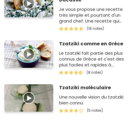
Je vous propose une recette
très simple et pourtant d'un
grand chef. Une recette qui
est tout à fait en accord avec
(16 notes)
la météo du jour!!
Tzatziki comme en Grèce
Le tzatziki fait partie des plus
connus de Grèce et c'est des
plus faciles et rapides à
préparer à la maison. On en
(8 notes)
profite avec notre r…
Tzatziki moléculaire
Une nouvelle vision du tzatziki
bien connu
(5 notes)