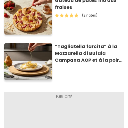
Gâteau de pâtes filo aux
fraises
(2 notes)
“Tagliatella farcita” à la
Mozzarella di Bufala
Campana AOP et à la poire
caramélisée, sur fondue et
tuiles croustillants de
Asiago AOP