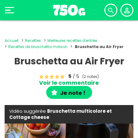
Accueil
Recettes
Meilleures recettes d'entrée
Recettes de bruschetta maison
Bruschetta au Air Fryer
Bruschetta au Air Fryer
5
/ 5
(2 notes)
Voir le commentaire
Je note !
Vidéo suggérée
Bruschetta multicolore et
Cottage cheese