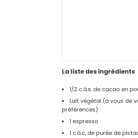
La liste des ingrédients
1/2 c.à.s. de cacao en p
Lait végétal (à vous de v
préférences)
1 espresso
1 c.à.c. de purée de pist