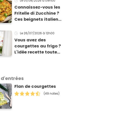
Le 01/08/2026
à 09h00
gratin classique
Connaissez-vous les
Fritelle di Zucchine ?
Ces beignets italiens
à la courgette prêts
en 10 min sont un pur
Le 26/07/2026
à 12h00
délice !
Vous avez des
courgettes au frigo ?
L'idée recette toute
simple qui va plaire
aux enfants (et aux
adultes aussi) !
 d'entrées
Flan de courgettes
(49 notes)