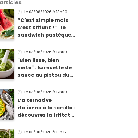
articles
Le 03/08/2026
à 18h00
“C’est simple mais
c’est kiffant !” : le
sandwich pastèque
de Norbert Tarayre
va vous rafraîchir
Le 03/08/2026
à 17h00
cet été !
"Bien lisse, bien
verte" : la recette de
sauce au pistou du
chef Éric Frechon
pour sublimer vos
Le 03/08/2026
à 12h00
plats d'été !
L’alternative
italienne à la tortilla :
découvrez la frittata
de courgettes et
ricotta à moins de 4
Le 03/08/2026
à 10h15
€