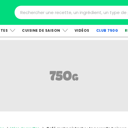
TTES
CUISINE DE SAISON
VIDÉOS
CLUB 750G
R