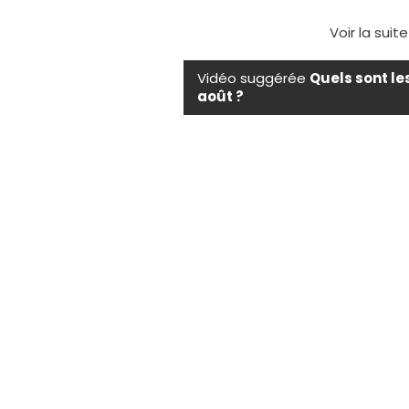
Voir la suit
Vidéo suggérée
Quels sont le
août ?