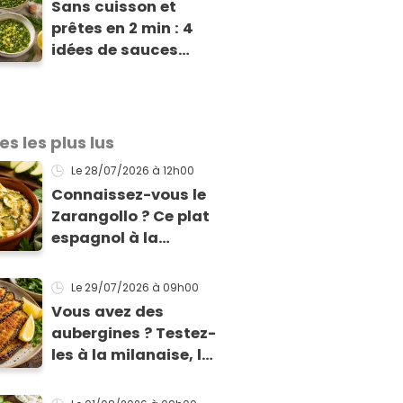
Sans cuisson et
prêtes en 2 min : 4
idées de sauces
crues d'été aux
herbes fraîches à
tester d'urgence pour
vos barbecues et
es les plus lus
salades
Le 28/07/2026
à 12h00
Connaissez-vous le
Zarangollo ? Ce plat
espagnol à la
courgette, prêt en 15
min pour moins de 3
Le 29/07/2026
à 09h00
€ !
Vous avez des
aubergines ? Testez-
les à la milanaise, la
version panée et
dorée qui change du