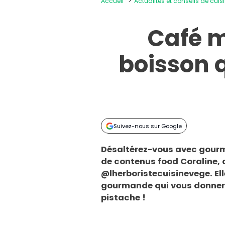
Accueil
Actualités et conseils de cuis
Café m
boisson q
Suivez-nous sur Google
Désaltérez-vous avec gourma
de contenus food Coraline, 
@lherboristecuisinevege
. E
gourmande qui vous donnera
pistache !