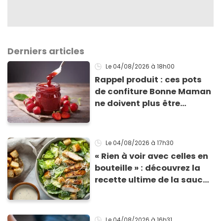
Derniers articles
Le 04/08/2026
à 18h00
Rappel produit : ces pots
de confiture Bonne Maman
ne doivent plus être
consommés en raison d'un
risque de présence de
morceaux de verre
Le 04/08/2026
à 17h30
« Rien à voir avec celles en
bouteille » : découvrez la
recette ultime de la sauce
César par un chef étoilé
Le 04/08/2026
à 16h31