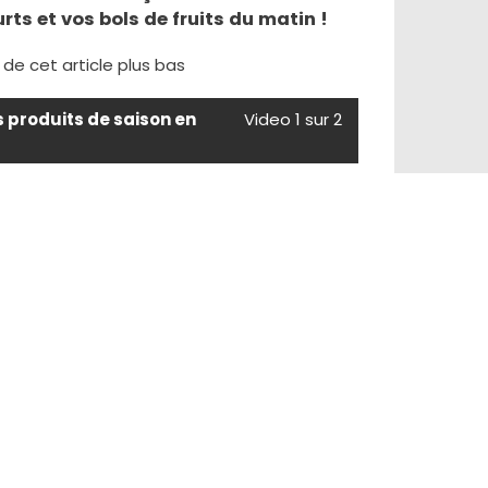
s et vos bols de fruits du matin !
e de cet article plus bas
s produits de saison en
Video 1 sur 2