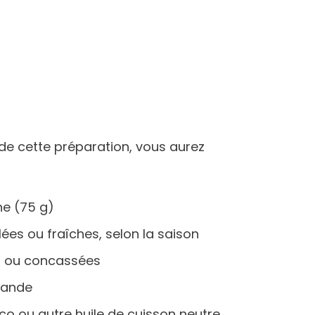
 de cette préparation, vous aurez
ne (75 g)
ées ou fraîches, selon la saison
s ou concassées
mande
oco ou autre huile de cuisson neutre