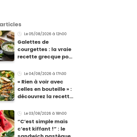
articles
Le 05/08/2026
à 12h00
Galettes de
courgettes : la vraie
recette grecque pour
qu'elles tiennent
enfin à la cuisson
Le 04/08/2026
à 17h30
« Rien à voir avec
celles en bouteille » :
découvrez la recette
ultime de la sauce
César par un chef
Le 03/08/2026
à 18h00
étoilé
“C’est simple mais
c’est kiffant !” : le
sandwich pastèque