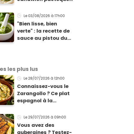
de Norbert Tarayre
va vous rafraîchir
Le 03/08/2026
à 17h00
cet été !
"Bien lisse, bien
verte" : la recette de
sauce au pistou du
chef Éric Frechon
pour sublimer vos
plats d'été !
es les plus lus
Le 28/07/2026
à 12h00
Connaissez-vous le
Zarangollo ? Ce plat
espagnol à la
courgette, prêt en 15
min pour moins de 3
Le 29/07/2026
à 09h00
€ !
Vous avez des
aubergines ? Testez-