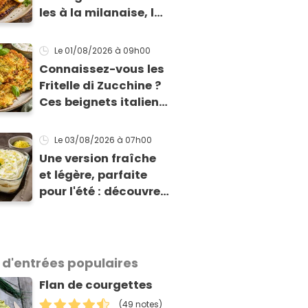
les à la milanaise, la
version panée et
dorée qui change du
Le 01/08/2026
à 09h00
gratin classique
Connaissez-vous les
Fritelle di Zucchine ?
Ces beignets italiens
à la courgette prêts
en 10 min sont un pur
Le 03/08/2026
à 07h00
délice !
Une version fraîche
et légère, parfaite
pour l'été : découvrez
le tiramisu au citron
de Viviana, la
gagnante de Top
Chef !
 d'entrées populaires
Flan de courgettes
(49 notes)