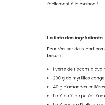
facilement à la maison !
La liste des ingrédients
Pour réaliser deux portions
besoin :
1 verre de flocons d’avoi
200 g de myrtilles congel
40 g d'amandes entière
1 c. à café de purée d'a
1 c. à soupe d’huile de c