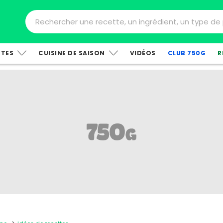
TTES
CUISINE DE SAISON
VIDÉOS
CLUB 750G
R