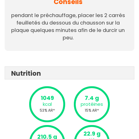
Conseils
pendant le préchauffage, placer les 2 carrés
feuilletés du dessous du chausson sur la
plaque quelques minutes afin de le durcir un
peu.
Nutrition
1049
7.4 g
kcal
protéines
53% AR*
15% AR*
22.9 g
210.5 g