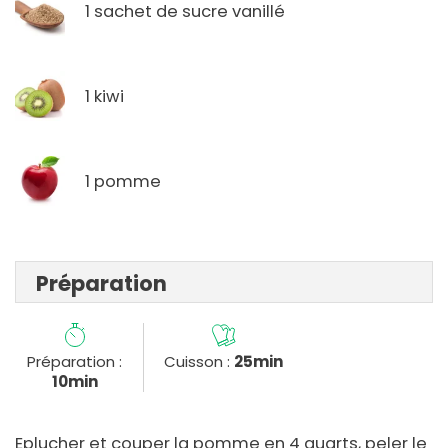
1 sachet de sucre vanillé
1 kiwi
1 pomme
Préparation
Préparation :
Cuisson :
25min
10min
Eplucher et couper la pomme en 4 quarts, peler le