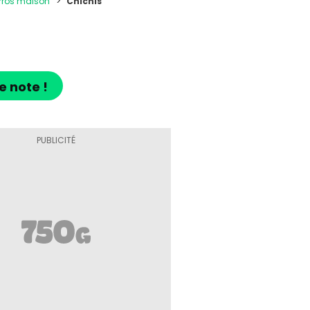
rros maison
Chichis
e note !