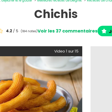
t déjeuner et le goûter
Meilleures recettes de beignet
Recettes de chu
Chichis
Voir les 37 commentaires
4.2
/ 5
J
(184 notes)
Video 1 sur 15