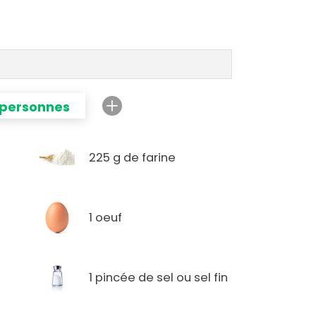
 personnes
225 g de farine
1 oeuf
1 pincée de sel ou sel fin