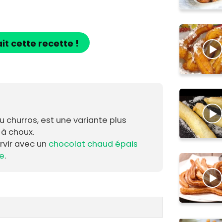
ait cette recette !
ou churros, est une variante plus
 à choux.
rvir avec un
chocolat chaud épais
e
.