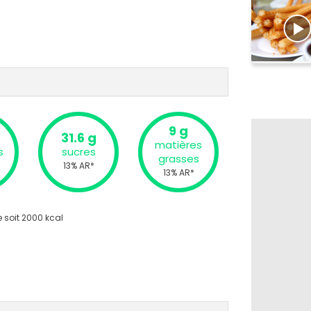
9 g
31.6 g
matières
s
sucres
grasses
13% AR*
13% AR*
 soit 2000 kcal