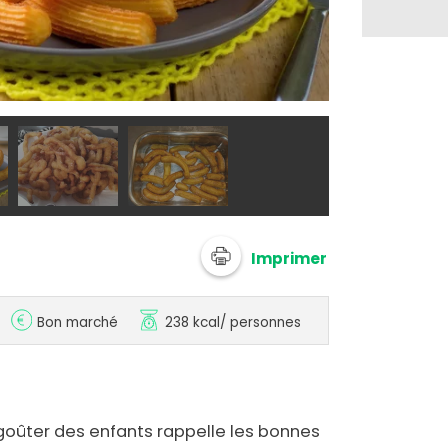
@ dianicR
Imprimer
Bon marché
238 kcal
/ personnes
 goûter des enfants rappelle les bonnes