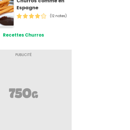
Churros comme en
Espagne
(12 notes)
Recettes Churros