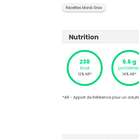
Recettes Mardi Gras
Nutrition
238
6.6 g
kcal
protéine
12% AR*
14% AR*
*AR - Apport de Référence pour un adulte