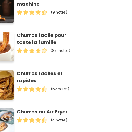
machine
(9 notes)
Churros facile pour
toute la famille
(871 notes)
Churros faciles et
rapides
(52 notes)
Churros au Air Fryer
(4 notes)