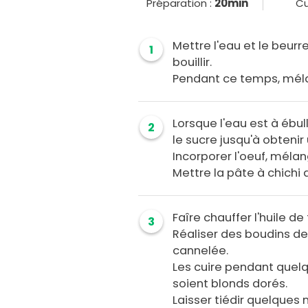
Préparation :
20min
Cu
Mettre l'eau et le beurr
1
bouillir.
Pendant ce temps, mélang
Lorsque l'eau est à ébulli
2
le sucre jusqu'à obten
Incorporer l'oeuf, mélan
Mettre la pâte à chichi 
Faîre chauffer l'huile de 
3
Réaliser des boudins de 
cannelée.
Les cuire pendant quelq
soient blonds dorés.
Laisser tiédir quelques 