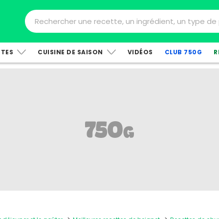
TTES
CUISINE DE SAISON
VIDÉOS
CLUB 750G
R