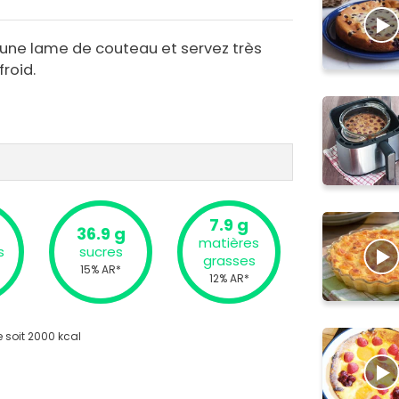
c une lame de couteau et servez très
roid.
7.9 g
36.9 g
matières
s
sucres
grasses
15% AR*
12% AR*
 soit 2000 kcal