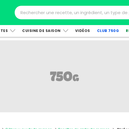
TTES
CUISINE DE SAISON
VIDÉOS
CLUB 750G
R