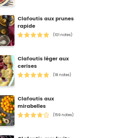
Clafoutis aux prunes
rapide
(101 notes)
Clafoutis léger aux
cerises
(18 notes)
Clafoutis aux
mirabelles
(159 notes)