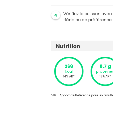
Vérifiez la cuisson ave
4
tiède ou de préférence f
Nutrition
268
8.7 g
kcal
protéine
14% AR*
18% AR*
*AR - Apport de Référence pour un adulte