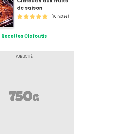
Clafoutis aux fruits
de saison
(16 notes)
Recettes Clafoutis