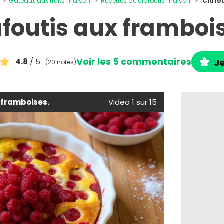
Gâteaux aux fruits maison
Recettes de clafoutis maison
Clafou
foutis aux framboi
Voir les 5 commentaires
4.8
/ 5
Je
(20 notes)
 framboises.
Video 1 sur 15