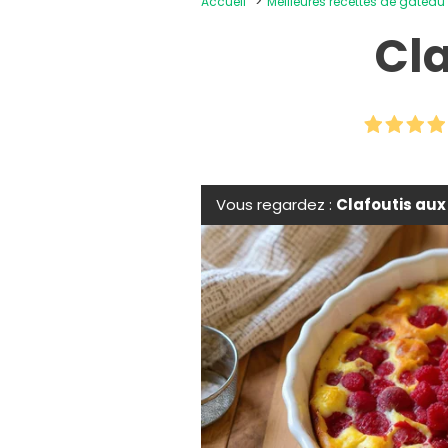
Accueil
Meilleures recettes de gâteau
Cla
Vous regardez :
Clafoutis aux