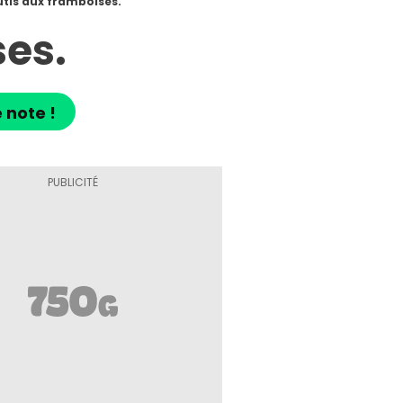
tis aux framboises.
ses.
 note !