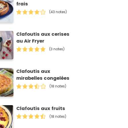
frais
(43 notes)
Clafoutis aux cerises
au Air Fryer
(3 notes)
Clafoutis aux
mirabelles congelées
(18 notes)
Clafoutis aux fruits
(18 notes)