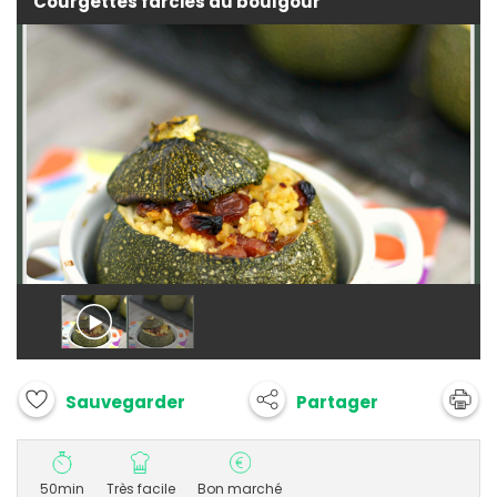
Courgettes farcies au boulgour
Partager
Sauvegarder
50min
Très facile
Bon marché