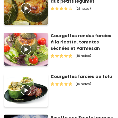
aux petits légumes
(21 notes)
Courgettes rondes farcies
à la ricotta, tomates
séchées et Parmesan
(16 notes)
Courgettes farcies au tofu
(16 notes)
Risotto aux Saint-Jacques