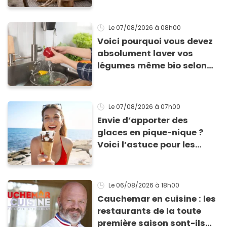
Le 07/08/2026
à 08h00
Voici pourquoi vous devez
absolument laver vos
légumes même bio selon
cette experte en hygiène
Le 07/08/2026
à 07h00
Envie d’apporter des
glaces en pique-nique ?
Voici l’astuce pour les
transporter facilement et
les conserver sans qu’elles
ne fondent !
Le 06/08/2026
à 18h00
Cauchemar en cuisine : les
restaurants de la toute
première saison sont-ils